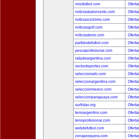
missfutbol.com
Oferta
noticiasbaloncesto.com
Oferta
noticiasciclismo.com
Oferta
noticiasgolf.com
Oferta
noticiastenis.com
Oferta
partidodefutbol.com
Oferta
pescaprofesional.com
Oferta
rallydeargentina.com
Oferta
sectordeportes.com
Oferta
seleccionado.com
Oferta
seleccionargentina.com
Oferta
seleccionmexico.com
Oferta
seleccionparaguaya.com
Oferta
surfistas.org
Oferta
tenisargentino.com
Oferta
tenisprofesional.com
Oferta
webdefutbol.com
Oferta
zonapesquera.com
Oferta