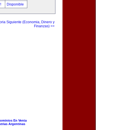
r!
Disponible
ria Siguiente (Economia, Dinero y
Finanzas) >>
ominios En Venta
strias Argentinas