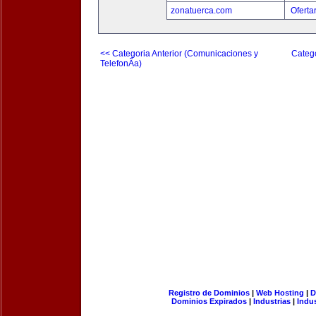
zonatuerca.com
Oferta
<< Categoria Anterior (Comunicaciones y
Catego
TelefonÃ­a)
Registro de Dominios
|
Web Hosting
|
D
Dominios Expirados
|
Industrias
|
Indu