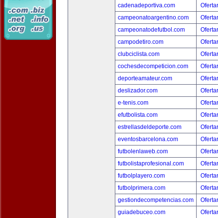
cadenadeportiva.com
Oferta
campeonatoargentino.com
Oferta
campeonatodefutbol.com
Oferta
campodetiro.com
Oferta
clubciclista.com
Oferta
cochesdecompeticion.com
Oferta
deporteamateur.com
Oferta
deslizador.com
Oferta
e-tenis.com
Oferta
efutbolista.com
Oferta
estrellasdeldeporte.com
Oferta
eventosbarcelona.com
Oferta
futbolenlaweb.com
Oferta
futbolistaprofesional.com
Oferta
futbolplayero.com
Oferta
futbolprimera.com
Oferta
gestiondecompetencias.com
Oferta
guiadebuceo.com
Oferta