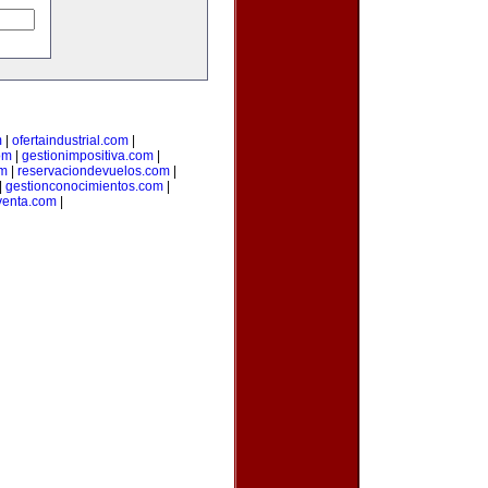
m
|
ofertaindustrial.com
|
om
|
gestionimpositiva.com
|
om
|
reservaciondevuelos.com
|
|
gestionconocimientos.com
|
venta.com
|