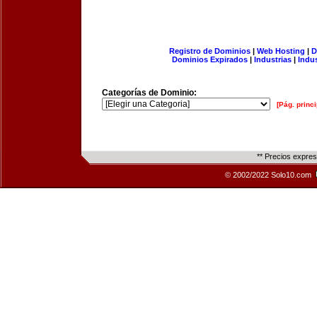
Registro de Dominios
|
Web Hosting
|
D
Dominios Expirados
|
Industrias
|
Indu
Categorías de Dominio:
[Pág. princi
** Precios expre
© 2002/2022 Solo10.com