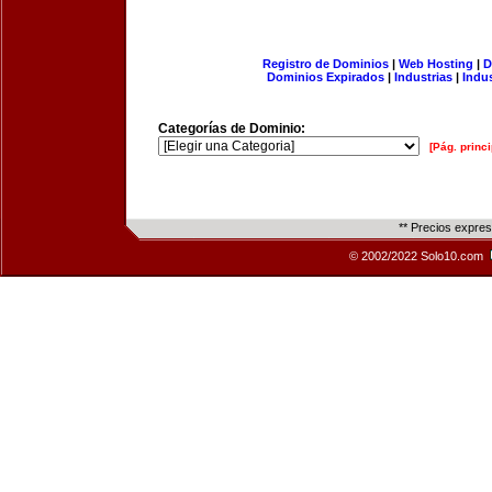
Registro de Dominios
|
Web Hosting
|
D
Dominios Expirados
|
Industrias
|
Indu
Categorías de Dominio:
[Pág. princi
** Precios expre
© 2002/2022 Solo10.com