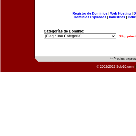
Registro de Dominios
|
Web Hosting
|
D
Dominios Expirados
|
Industrias
|
Indu
Categorías de Dominio:
[Pág. princi
** Precios expre
© 2002/2022 Solo10.com