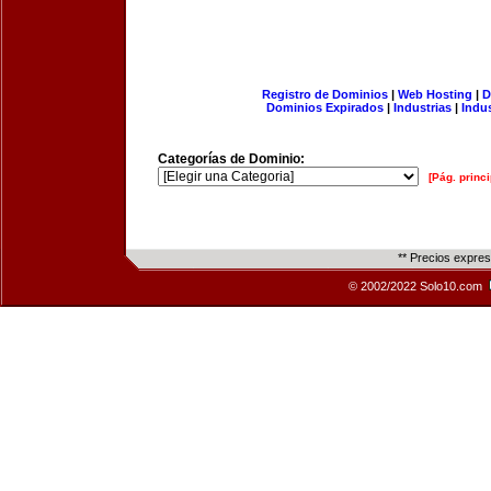
Registro de Dominios
|
Web Hosting
|
D
Dominios Expirados
|
Industrias
|
Indu
Categorías de Dominio:
[Pág. princi
** Precios expre
© 2002/2022 Solo10.com