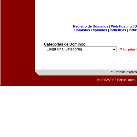
Registro de Dominios
|
Web Hosting
|
D
Dominios Expirados
|
Industrias
|
Indu
Categorías de Dominio:
[Pág. princi
** Precios expre
© 2002/2022 Solo10.com