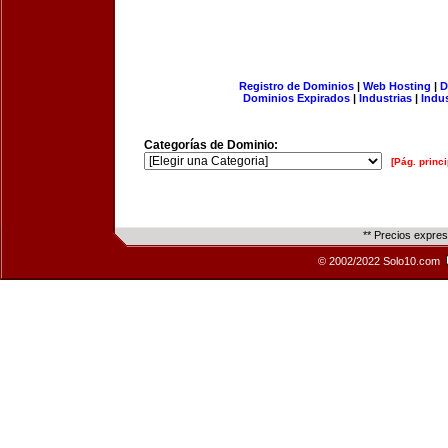
Registro de Dominios
|
Web Hosting
|
D
Dominios Expirados
|
Industrias
|
Indu
Categorías de Dominio:
[Pág. princi
** Precios expre
© 2002/2022 Solo10.com