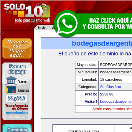
bodegasdeargent
El dueño de este dominio lo ha
Mayusculas:
BODEGASDEARGE
Minusculas:
bodegasdeargenti
Longitud:
18 caracteres
Categorias:
Sin Clasificar
Precio:
$550.00
Visitar!
bodegasdeargenti
Serán consideradas ofer
R