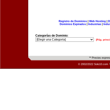
Registro de Dominios
|
Web Hosting
|
D
Dominios Expirados
|
Industrias
|
Indu
Categorías de Dominio:
[Pág. princi
** Precios expre
© 2002/2022 Solo10.com