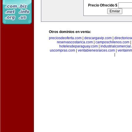
Precio Ofrecido $
Otros dominios en venta:
preciosdeoferta.com
|
descargavip.com
|
directorio
reservascostarica.com
|
camposchilenos.com
|
hotelesdeparaguay.com
|
industrialcomercial
uscompras.com
|
ventabienesraices.com
|
ventain
|