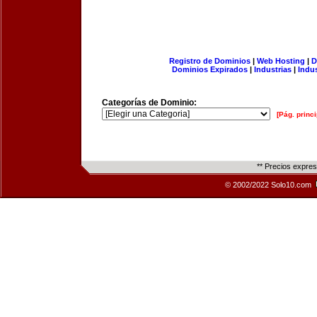
Registro de Dominios
|
Web Hosting
|
D
Dominios Expirados
|
Industrias
|
Indu
Categorías de Dominio:
[Pág. princi
** Precios expre
© 2002/2022 Solo10.com