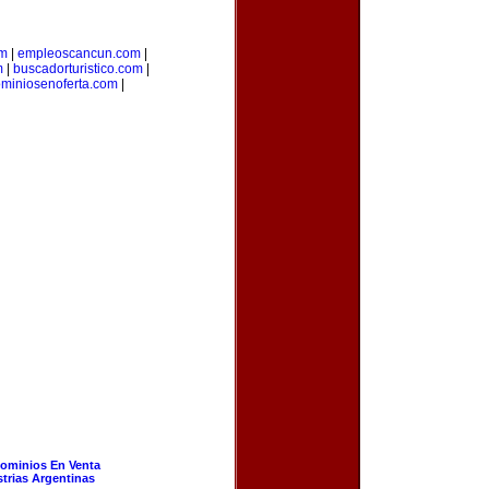
om
|
empleoscancun.com
|
m
|
buscadorturistico.com
|
miniosenoferta.com
|
ominios En Venta
strias Argentinas