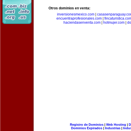
Otros dominios en venta:
inversionesmexico.com
|
casasenparaguay.c
encuentraprofesionales.com
|
fincaturistica.co
haciendasenventa.com
|
hotmujer.com
|
do
Registro de Dominios
|
Web Hosting
|
D
Dominios Expirados
|
Industrias
|
Indu