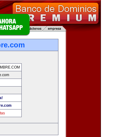
re.com
MBRE.COM
e.com
a!
re.com
tas