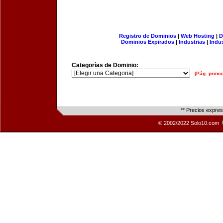
Registro de Dominios
|
Web Hosting
|
D
Dominios Expirados
|
Industrias
|
Indu
Categorías de Dominio:
[Pág. princi
** Precios expre
© 2002/2022 Solo10.com