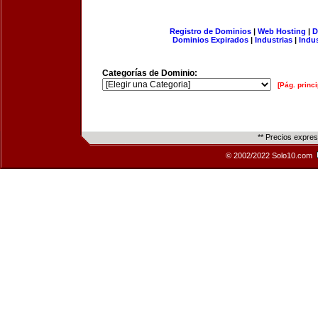
Registro de Dominios
|
Web Hosting
|
D
Dominios Expirados
|
Industrias
|
Indu
Categorías de Dominio:
[Pág. princi
** Precios expre
© 2002/2022 Solo10.com