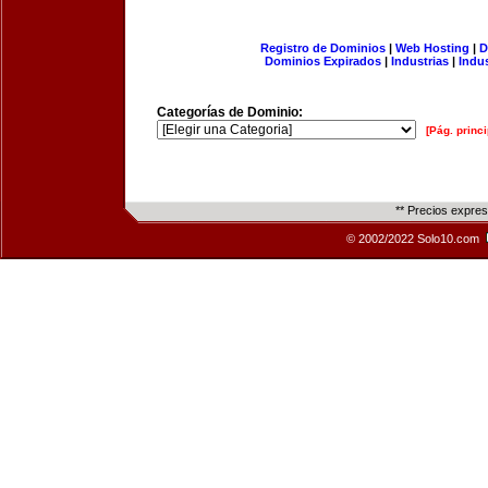
Registro de Dominios
|
Web Hosting
|
D
Dominios Expirados
|
Industrias
|
Indu
Categorías de Dominio:
[Pág. princi
** Precios expre
© 2002/2022 Solo10.com