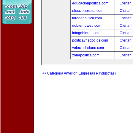
educacionpolitica.com
Ofertar!
eleccionesusa.com
Ofertar!
forodepolitica.com
Ofertar!
gobiernoweb.com
Ofertar!
infogobierno.com
Ofertar!
politicaynegocios.com
Ofertar!
votociudadano.com
Ofertar!
zonapolitica.com
Ofertar!
<< Categoria Anterior (Empresas e Industrias)